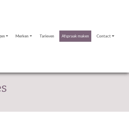
gen
Merken
Tarieven
Afspraak maken
Contact
es