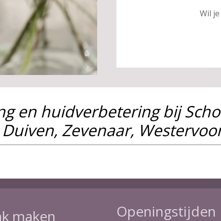
Wil j
ing en huidverbetering bij Sch
 Duiven, Zevenaar, Westervoo
Openingstijden
ak maken