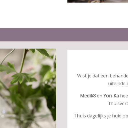
Wist je dat een behand
uiteindel
Medik8
en
Yon-Ka
hee
thuisver
Thuis dagelijks je huid 