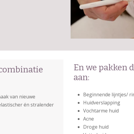
En we pakken 
 combinatie
aan:
Beginnende lijntjes/ r
maak van nieuwe
Huidverslapping
elastischer én stralender
Vochtarme huid
Acne
Droge huid