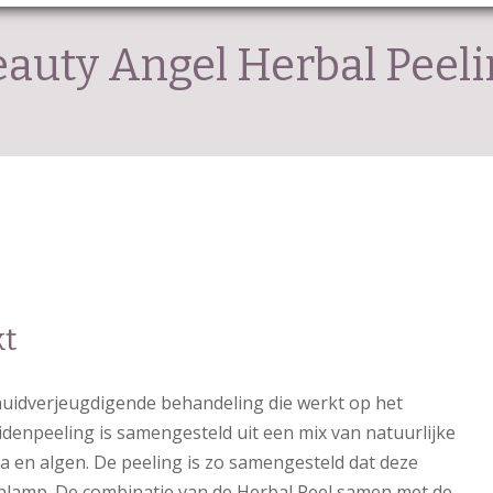
auty Angel Herbal Peel
kt
huidverjeugdigende behandeling die werkt op het
denpeeling is samengesteld uit een mix van natuurlijke
la en algen. De peeling is zo samengesteld dat deze
enlamp. De combinatie van de Herbal Peel samen met de