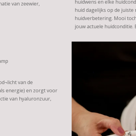
huidwens en elke huidcond
atie van zeewier,
huid dagelijks op de juiste
huidverbetering. Mooi toch
jouw actuele huidconditie. 
lamp
od¬licht van de
s energie) en zorgt voor
ctie van hyaluronzuur,